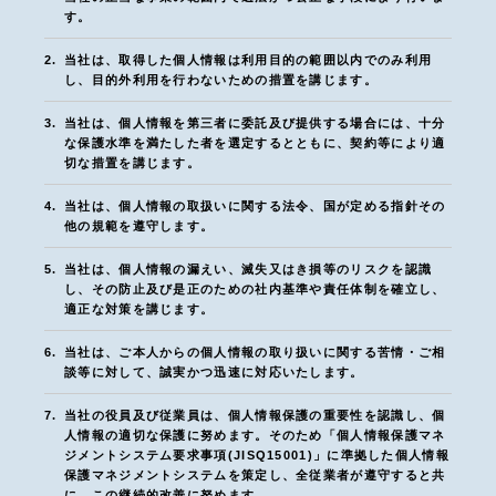
す。
2.
当社は、取得した個人情報は利用目的の範囲以内でのみ利用
し、目的外利用を行わないための措置を講じます。
3.
当社は、個人情報を第三者に委託及び提供する場合には、十分
な保護水準を満たした者を選定するとともに、契約等により適
切な措置を講じます。
4.
当社は、個人情報の取扱いに関する法令、国が定める指針その
他の規範を遵守します。
5.
当社は、個人情報の漏えい、滅失又はき損等のリスクを認識
し、その防止及び是正のための社内基準や責任体制を確立し、
適正な対策を講じます。
Loq SENDAGI, TOKYO
Loq HIGASHIKOMAGATA, TOKYO
R.hours SASAZUKA, TOKYO
Loq SENDAGI, TOKYO
Loq ASAKUSA, TOKYO
Loq SHINAGAWA SURFSIDE, TOKYO
Loq SENDAGI, TOKYO
Loq ASAKUSA, TOKYO
Loq ASAKUSA, TOKYO
R.hours SASAZUKA, TOKYO
Loq MONZENNAKACHO, TOKYO
R.hours SASAZUKA, TOKYO
Loq SHINAGAWA SURFSIDE, TOKYO
TOKYO EAST VINTAGE UENO, TOKYO
Loq SENDAGI, TOKYO
Loq SHINAGAWA SURFSIDE, TOKYO
Loq MONZENNAKACHO, TOKYO
Loq ASAKUSA, TOKYO
Loq HIGASHIKOMAGATA, TOKYO
6.
当社は、ご本人からの個人情報の取り扱いに関する苦情・ご相
談等に対して、誠実かつ迅速に対応いたします。
7.
当社の役員及び従業員は、個人情報保護の重要性を認識し、個
人情報の適切な保護に努めます。そのため「個人情報保護マネ
ジメントシステム要求事項(JISQ15001)」に準拠した個人情報
保護マネジメントシステムを策定し、全従業者が遵守すると共
に、この継続的改善に努めます。